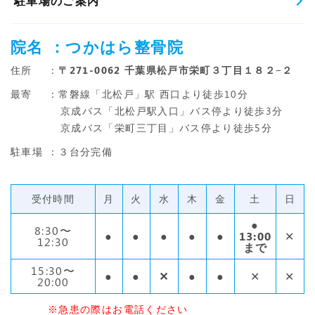
駐車場のご案内
院名
：つかはら整骨院
住所
：
〒271-0062 千葉県松戸市栄町３丁目１８２−２
最寄
：常磐線「北松戸」駅 西口より徒歩10分
京成バス「北松戸駅入口」バス停より徒歩3分
京成バス「栄町三丁目」バス停より徒歩5分
駐車場
：３台分完備
受付時間
月
火
水
木
金
土
日
●
8:30〜
●
●
●
●
●
13:00
✕
12:30
まで
15:30〜
●
●
✕
●
●
✕
✕
20:00
※急患の際はお電話ください