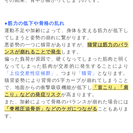
●筋力の低下や骨格の乱れ
運動不足や加齢によって、身体を支える筋力が低下し
てしまうと姿勢の崩れに繋がります。
悪姿勢の一つに猫背がありますが、
猫背は筋力のバラ
ンスが崩れることで発生
します。
偏った負荷が原因で、硬くなってしまった筋肉と弱く
なってしまった筋肉が交差的に発生することにより
「上位交差性症候群」
、つまり
「猫背」
となります。
猫背姿勢により背骨のS字カーブが崩れてしまうこと
で、地面からの衝撃吸収機能が低下し
「首こり」「肩
こり」などの発症リスク
が高まります。
また、加齢によって骨格のバランスが崩れた場合には
「脊椎圧迫骨折」などのケガにつながる
こともありま
す。