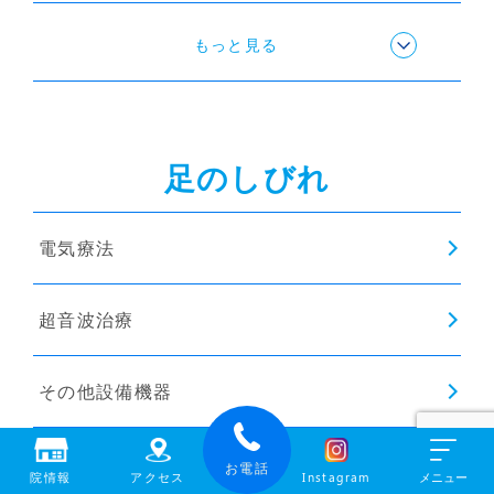
リハビリ・トレーニング
もっと見る
ストレッチ
足のしびれ
歩行矯正
電気療法
インソール
超音波治療
その他設備機器
ストレッチ
お電話
院情報
アクセス
Instagram
メニュー